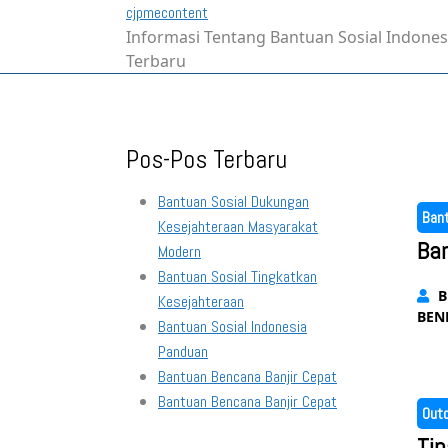
cjpmecontent
Informasi Tentang Bantuan Sosial Indones
Terbaru
Pos-Pos Terbaru
Bantuan Sosial Dukungan
Ban
Kesejahteraan Masyarakat
Ba
Modern
Bantuan Sosial Tingkatkan
Ala
B
Kesejahteraan
BEN
an
Bantuan Sosial Indonesia
Panduan
Bantuan Bencana Banjir Cepat
Bantuan Bencana Banjir Cepat
Out
Tip