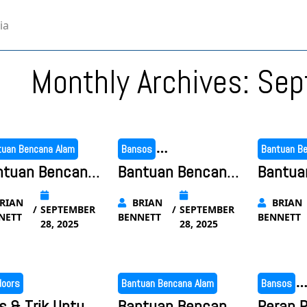
ia
Monthly Archives: Se
tuan Bencana Alam
Bansos
Bantuan Be
ntuan Bencana
Bantuan Bencana
Bantua
Bantuan Bencana Alam
m Solidaritas d
Alam Panduan Cep
Bantuan Sosial Kesehatan
Alam So
RIAN
BRIAN
BRIAN
/
SEPTEMBER
/
SEPTEMBER
Bantuan Sosial Lansia
NETT
BENNETT
BENNETT
 Respons Cepat
at untuk Korban
an Pen
28, 2025
28, 2025
Bantuan Sosial Pemerintah
epat
doors
Bantuan Bencana Alam
Bansos
s & Trik Untuk
Bantuan Bencana
Peran P
Bantuan Be