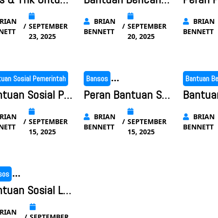
lancaran Acara
Alam Upaya Efekti
tuan So
Bantuan So
RIAN
BRIAN
BRIAN
/
SEPTEMBER
/
SEPTEMBER
Bantuan So
NETT
BENNETT
BENNETT
nsos
f Menyelamatkan
ntuk K
23, 2025
20, 2025
Bantuan So
Korban
Bantuan So
Bantuan So
uan Sosial Pemerintah
Bansos
Bantuan Be
tuan Sosial Pe
Peran Bantuan So
Bantua
Inisiatif 
Bantuan Bencana Alam
Mengakses 
rintah Upaya K
sial untuk Masyara
Bantuan Sosial Kesehatan
Alam Wu
RIAN
BRIAN
BRIAN
/
SEPTEMBER
/
SEPTEMBER
Outdoors
Bantuan Sosial Lansia
NETT
BENNETT
BENNETT
ejahteraan Mas
kat Sejahtera
ritas D
15, 2025
15, 2025
Update Ban
Bantuan Sosial Pekerja
akat
an Sosi
Bantuan Sosial Pemerintah
Bantuan Sosial Pendidikan
sos
tuan Sosial La
Bantuan Sosial Usaha Kecil
tuan Bencana Alam
Inisiatif Swasta Bantuan
ia Program dan
tuan Sosial Kesehatan
RIAN
/
SEPTEMBER