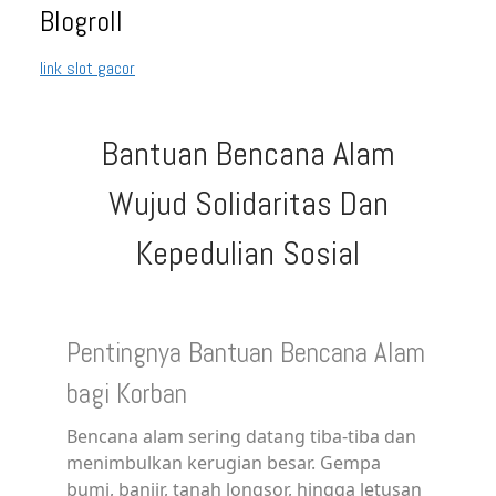
Blogroll
link slot gacor
Bantuan Bencana Alam
Wujud Solidaritas Dan
Kepedulian Sosial
Pentingnya Bantuan Bencana Alam
bagi Korban
Bencana alam sering datang tiba-tiba dan
menimbulkan kerugian besar. Gempa
bumi, banjir, tanah longsor, hingga letusan