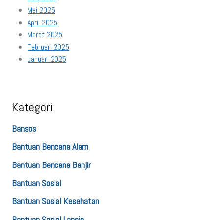
Mei 2025
April 2025
Maret 2025
Februari 2025
Januari 2025
Kategori
Bansos
Bantuan Bencana Alam
Bantuan Bencana Banjir
Bantuan Sosial
Bantuan Sosial Kesehatan
Bantuan Sosial Lansia