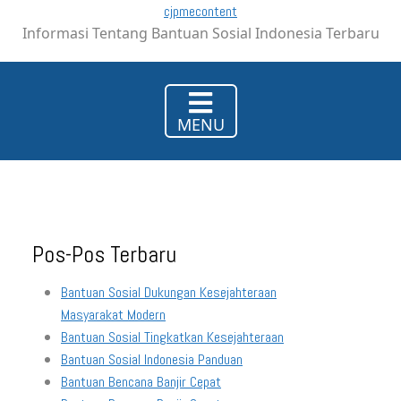
cjpmecontent
Informasi Tentang Bantuan Sosial Indonesia Terbaru
MENU
Pos-Pos Terbaru
Bantuan Sosial Dukungan Kesejahteraan
Masyarakat Modern
Bantuan Sosial Tingkatkan Kesejahteraan
Bantuan Sosial Indonesia Panduan
Bantuan Bencana Banjir Cepat