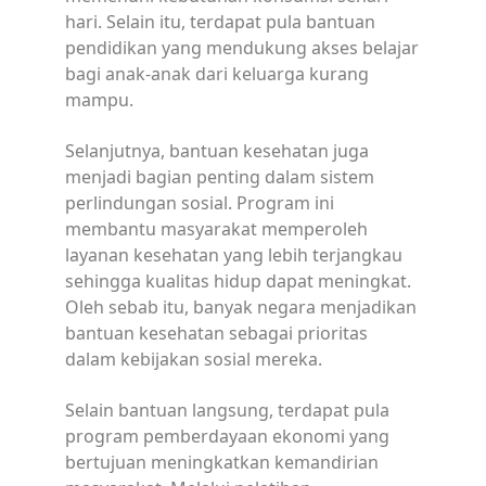
hari. Selain itu, terdapat pula bantuan
pendidikan yang mendukung akses belajar
bagi anak-anak dari keluarga kurang
mampu.
Selanjutnya, bantuan kesehatan juga
menjadi bagian penting dalam sistem
perlindungan sosial. Program ini
membantu masyarakat memperoleh
layanan kesehatan yang lebih terjangkau
sehingga kualitas hidup dapat meningkat.
Oleh sebab itu, banyak negara menjadikan
bantuan kesehatan sebagai prioritas
dalam kebijakan sosial mereka.
Selain bantuan langsung, terdapat pula
program pemberdayaan ekonomi yang
bertujuan meningkatkan kemandirian