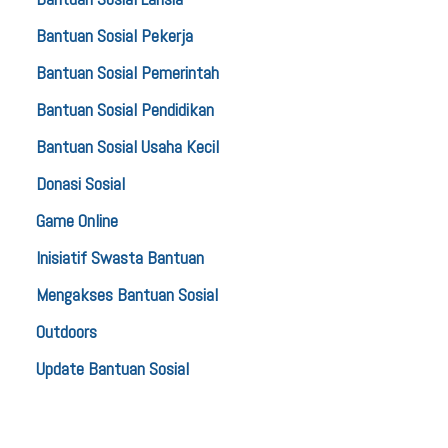
Bantuan Sosial Pekerja
Bantuan Sosial Pemerintah
Bantuan Sosial Pendidikan
Bantuan Sosial Usaha Kecil
Donasi Sosial
Game Online
Inisiatif Swasta Bantuan
Mengakses Bantuan Sosial
Outdoors
Update Bantuan Sosial