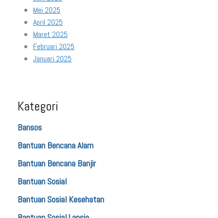
Mei 2025
April 2025
Maret 2025
Februari 2025
Januari 2025
Kategori
Bansos
Bantuan Bencana Alam
Bantuan Bencana Banjir
Bantuan Sosial
Bantuan Sosial Kesehatan
Bantuan Sosial Lansia