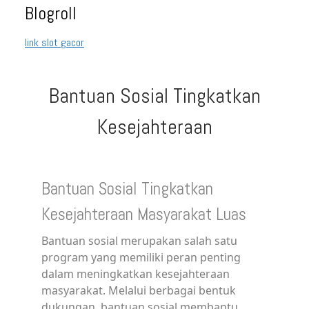
Blogroll
link slot gacor
Bantuan Sosial Tingkatkan
Kesejahteraan
Bantuan Sosial Tingkatkan
Kesejahteraan Masyarakat Luas
Bantuan sosial merupakan salah satu
program yang memiliki peran penting
dalam meningkatkan kesejahteraan
masyarakat. Melalui berbagai bentuk
dukungan, bantuan sosial membantu