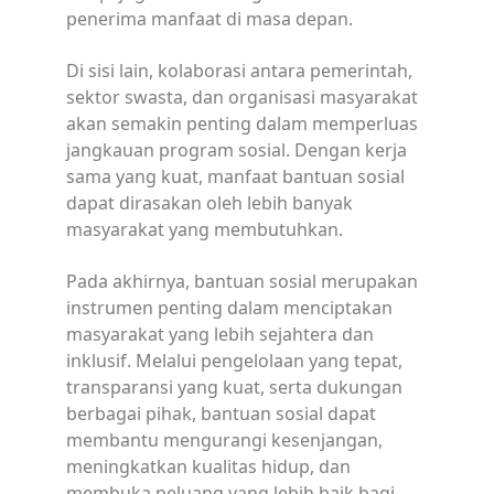
penerima manfaat di masa depan.
Di sisi lain, kolaborasi antara pemerintah,
sektor swasta, dan organisasi masyarakat
akan semakin penting dalam memperluas
jangkauan program sosial. Dengan kerja
sama yang kuat, manfaat bantuan sosial
dapat dirasakan oleh lebih banyak
masyarakat yang membutuhkan.
Pada akhirnya, bantuan sosial merupakan
instrumen penting dalam menciptakan
masyarakat yang lebih sejahtera dan
inklusif. Melalui pengelolaan yang tepat,
transparansi yang kuat, serta dukungan
berbagai pihak, bantuan sosial dapat
membantu mengurangi kesenjangan,
meningkatkan kualitas hidup, dan
membuka peluang yang lebih baik bagi