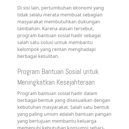
Di sisi lain, pertumbuhan ekonomi yang
tidak selalu merata membuat sebagian
masyarakat membutuhkan dukungan
tambahan. Karena alasan tersebut,
program bantuan sosial hadir sebagai
salah satu solusi untuk membantu
kelompok yang rentan menghadapi
berbagai kesulitan.
Program Bantuan Sosial untuk
Meningkatkan Kesejahteraan
Program bantuan sosial hadir dalam
berbagai bentuk yang disesuaikan dengan
kebutuhan masyarakat. Salah satu bentuk
yang paling umum adalah bantuan pangan
yang bertujuan membantu keluarga
memenuhi kebutuhan konsumsi sehari-