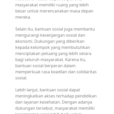
masyarakat memiliki ruang yang lebih
besar untuk merencanakan masa depan
mereka.
Selain itu, bantuan sosial juga membantu
mengurangi kesenjangan sosial dan
ekonomi. Dukungan yang diberikan
kepada kelompok yang membutuhkan
menciptakan peluang yang lebih setara
bagi seluruh masyarakat. Karena itu,
bantuan sosial berperan dalam
memperkuat rasa keadilan dan solidaritas
sosial.
Lebih lanjut, bantuan sosial dapat
meningkatkan akses terhadap pendidikan
dan layanan kesehatan. Dengan adanya
dukungan tersebut, masyarakat memiliki