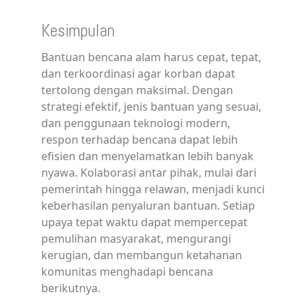
Kesimpulan
Bantuan bencana alam harus cepat, tepat,
dan terkoordinasi agar korban dapat
tertolong dengan maksimal. Dengan
strategi efektif, jenis bantuan yang sesuai,
dan penggunaan teknologi modern,
respon terhadap bencana dapat lebih
efisien dan menyelamatkan lebih banyak
nyawa. Kolaborasi antar pihak, mulai dari
pemerintah hingga relawan, menjadi kunci
keberhasilan penyaluran bantuan. Setiap
upaya tepat waktu dapat mempercepat
pemulihan masyarakat, mengurangi
kerugian, dan membangun ketahanan
komunitas menghadapi bencana
berikutnya.