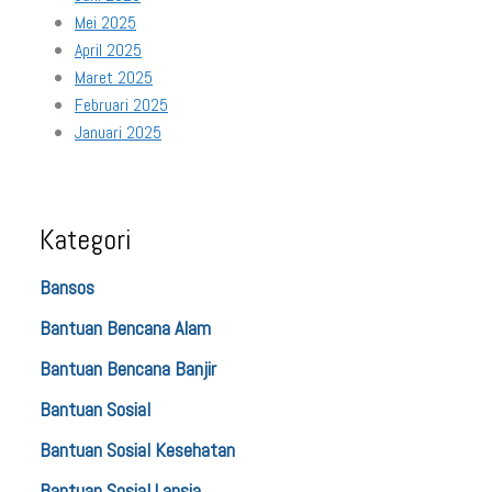
Mei 2025
April 2025
Maret 2025
Februari 2025
Januari 2025
Kategori
Bansos
Bantuan Bencana Alam
Bantuan Bencana Banjir
Bantuan Sosial
Bantuan Sosial Kesehatan
Bantuan Sosial Lansia