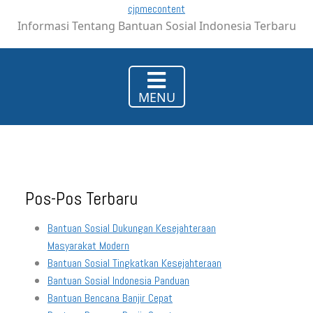
cjpmecontent
Informasi Tentang Bantuan Sosial Indonesia Terbaru
MENU
Pos-Pos Terbaru
Bantuan Sosial Dukungan Kesejahteraan
Masyarakat Modern
Bantuan Sosial Tingkatkan Kesejahteraan
Bantuan Sosial Indonesia Panduan
Bantuan Bencana Banjir Cepat